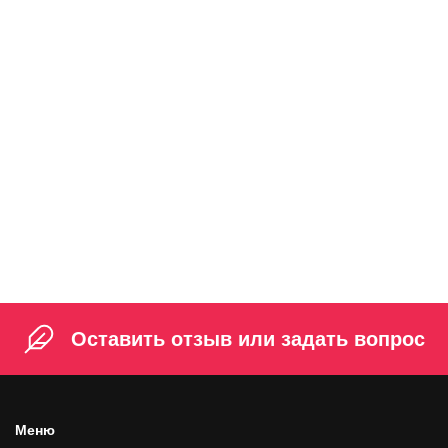
Приглашаем в команду кассиров, блинопеков,
помощников повара. С опытом и без.
Смотреть вакансии
Оставить отзыв или задать вопрос
Меню