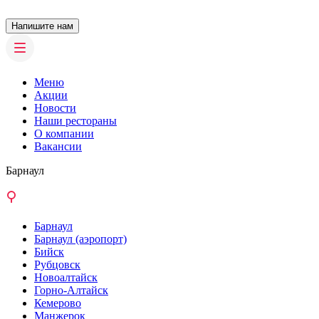
Напишите нам
Меню
Акции
Новости
Наши рестораны
О компании
Вакансии
Барнаул
Барнаул
Барнаул (аэропорт)
Бийск
Рубцовск
Новоалтайск
Горно-Алтайск
Кемерово
Манжерок