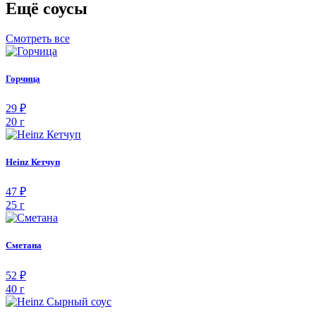
Ещё соусы
Смотреть все
Горчица
29 ₽
20 г
Heinz Кетчуп
47 ₽
25 г
Сметана
52 ₽
40 г