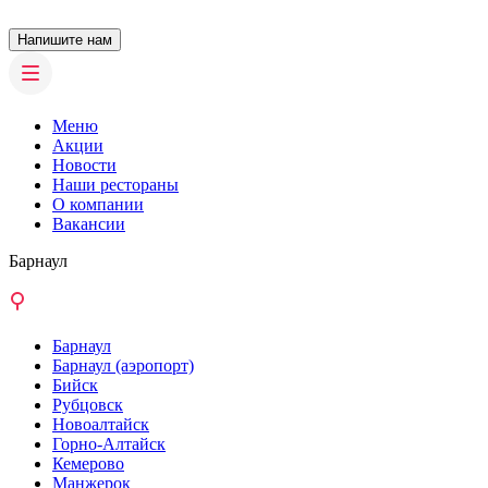
Напишите нам
Меню
Акции
Новости
Наши рестораны
О компании
Вакансии
Барнаул
Барнаул
Барнаул (аэропорт)
Бийск
Рубцовск
Новоалтайск
Горно-Алтайск
Кемерово
Манжерок