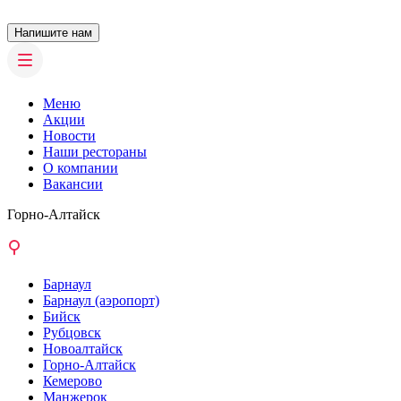
Напишите нам
Меню
Акции
Новости
Наши рестораны
О компании
Вакансии
Горно-Алтайск
Барнаул
Барнаул (аэропорт)
Бийск
Рубцовск
Новоалтайск
Горно-Алтайск
Кемерово
Манжерок