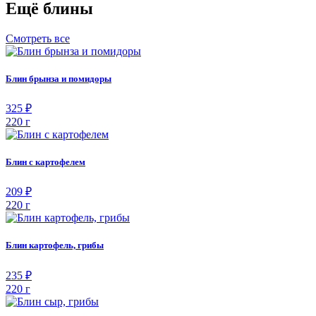
Ещё блины
Смотреть все
Блин брынза и помидоры
325 ₽
220 г
Блин с картофелем
209 ₽
220 г
Блин картофель, грибы
235 ₽
220 г