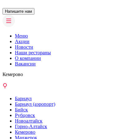
Напишите нам
Меню
Акции
Новости
Наши рестораны
О компании
Вакансии
Кемерово
Барнаул
Барнаул (аэропорт)
Бийск
Рубцовск
Новоалтайск
Горно-Алтайск
Кемерово
Манжерок