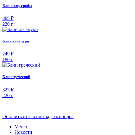
Блин сыр, грибы
385 ₽
220 г
Блин хачапури
249 ₽
180 г
Блин греческий
325 ₽
220 г
Оставить отзыв или задать вопрос
Меню
Новости