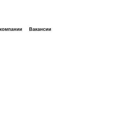
 компании
Вакансии
Мороже
Калорийность: Бел
Углеводы, г. - 43
219 ₽
180 