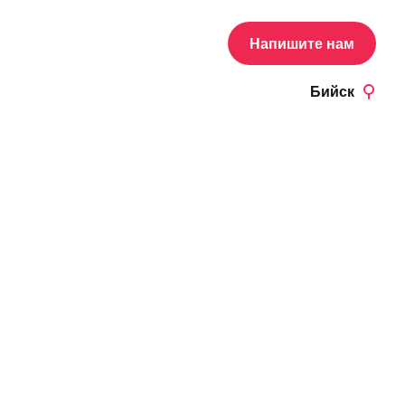
Напишите нам
Бийск
ное с клубникой
ки, г. - 5,7 Жиры, г. - 19,6
,1 Ккал - 372
г