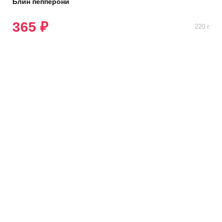
Блин пепперони
365 ₽
220 г