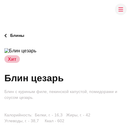
Блины
Хит
Блин цезарь
Блин с куриным филе, пекинской капустой, помидорами и
соусом цезарь.
Калорийность: Белки, г. - 16,3 Жиры, г. - 42
Углеводы, г. - 38,7 Ккал - 602