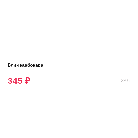
Блин карбонара
345 ₽
220 г