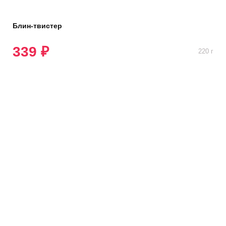
Блин-твистер
339 ₽
220 г