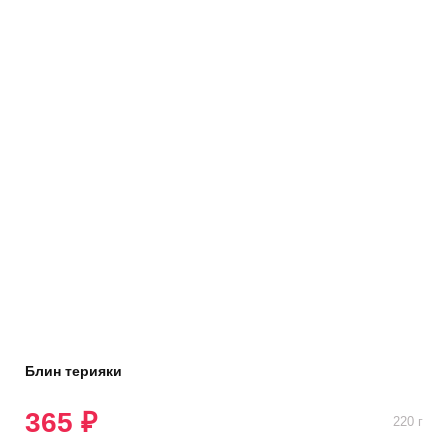
Блин терияки
365 ₽
220 г