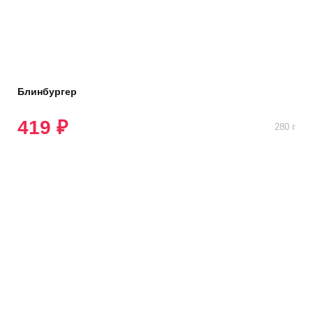
Блинбургер
419 ₽
280 г