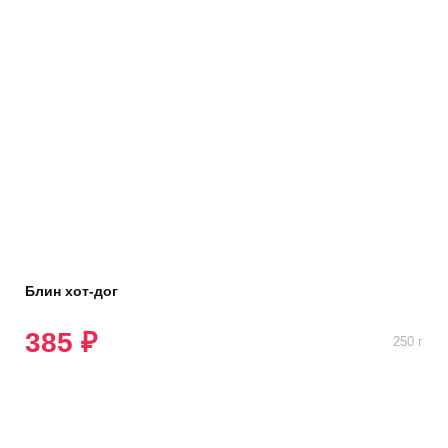
Блин хот-дог
385 ₽
250 г