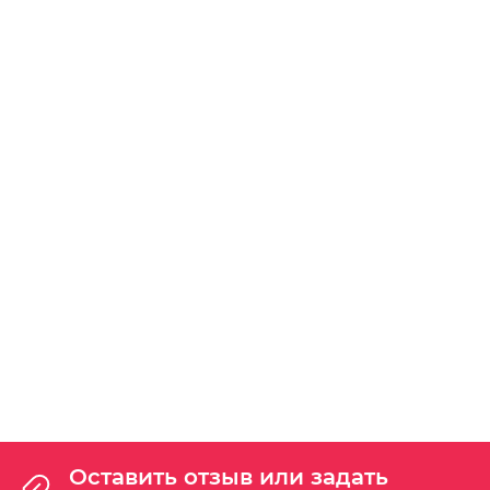
Акция каждый четверг
Каждый четверг любой салат за 149р., при покупке
любого блина с мясной начинкой.
только по четвергам
Акция 1+1
только по вторникам
Оставить отзыв или задать