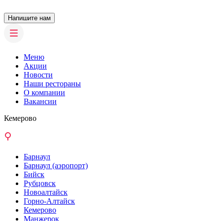
Напишите нам
Меню
Акции
Новости
Наши рестораны
О компании
Вакансии
Кемерово
Барнаул
Барнаул (аэропорт)
Бийск
Рубцовск
Новоалтайск
Горно-Алтайск
Кемерово
Манжерок