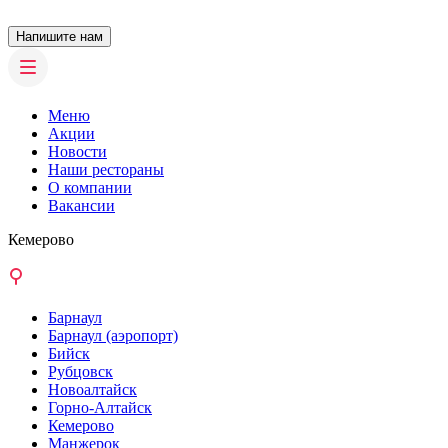
Напишите нам
Меню
Акции
Новости
Наши рестораны
О компании
Вакансии
Кемерово
Барнаул
Барнаул (аэропорт)
Бийск
Рубцовск
Новоалтайск
Горно-Алтайск
Кемерово
Манжерок